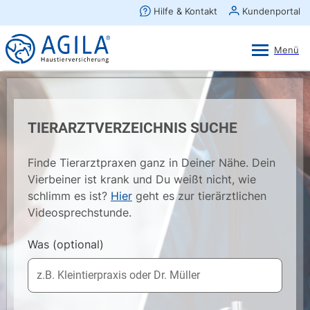
AGILA Kunden-App
Ansehen
×
AGILA Haustierversicherung AG
Gratis - Im Play Store laden
TIERARZTVERZEICHNIS SUCHE
Finde Tierarztpraxen ganz in Deiner Nähe. Dein
Vierbeiner ist krank und Du weißt nicht, wie
schlimm es ist?
Hier
geht es zur tierärztlichen
Videosprechstunde.
Was
(optional)