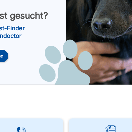
nst gesucht?
st-Finder
endoctor
en