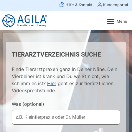
AGILA Kunden-App
Ansehen
×
AGILA Haustierversicherung AG
Gratis - Im Play Store laden
TIERARZTVERZEICHNIS SUCHE
Finde Tierarztpraxen ganz in Deiner Nähe. Dein
Vierbeiner ist krank und Du weißt nicht, wie
schlimm es ist?
Hier
geht es zur tierärztlichen
Videosprechstunde.
Was
(optional)