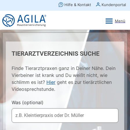
AGILA Kunden-App
Ansehen
×
AGILA Haustierversicherung AG
Gratis - Im Play Store laden
TIERARZTVERZEICHNIS SUCHE
Finde Tierarztpraxen ganz in Deiner Nähe. Dein
Vierbeiner ist krank und Du weißt nicht, wie
schlimm es ist?
Hier
geht es zur tierärztlichen
Videosprechstunde.
Was
(optional)