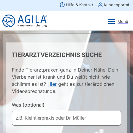
AGILA Kunden-App
Ansehen
×
AGILA Haustierversicherung AG
Gratis - Im Play Store laden
TIERARZTVERZEICHNIS SUCHE
Finde Tierarztpraxen ganz in Deiner Nähe. Dein
Vierbeiner ist krank und Du weißt nicht, wie
schlimm es ist?
Hier
geht es zur tierärztlichen
Videosprechstunde.
Was
(optional)