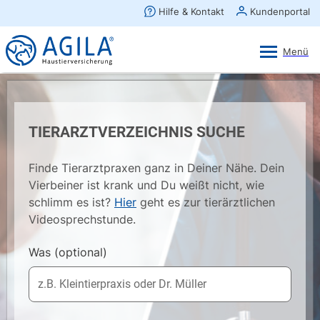
AGILA Kunden-App
Ansehen
×
AGILA Haustierversicherung AG
Gratis - Im Play Store laden
TIERARZTVERZEICHNIS SUCHE
Finde Tierarztpraxen ganz in Deiner Nähe. Dein
Vierbeiner ist krank und Du weißt nicht, wie
schlimm es ist?
Hier
geht es zur tierärztlichen
Videosprechstunde.
Was
(optional)