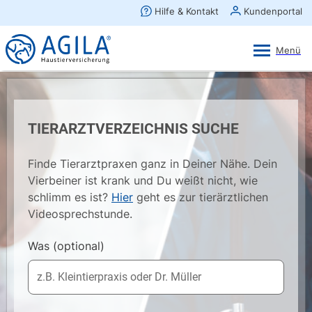
AGILA Kunden-App
Ansehen
×
AGILA Haustierversicherung AG
Gratis - Im Play Store laden
TIERARZTVERZEICHNIS SUCHE
Finde Tierarztpraxen ganz in Deiner Nähe. Dein
Vierbeiner ist krank und Du weißt nicht, wie
schlimm es ist?
Hier
geht es zur tierärztlichen
Videosprechstunde.
Was
(optional)