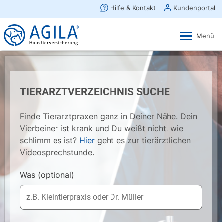
AGILA Kunden-App
Ansehen
×
AGILA Haustierversicherung AG
Gratis - Im Play Store laden
TIERARZTVERZEICHNIS SUCHE
Finde Tierarztpraxen ganz in Deiner Nähe. Dein
Vierbeiner ist krank und Du weißt nicht, wie
schlimm es ist?
Hier
geht es zur tierärztlichen
Videosprechstunde.
Was
(optional)