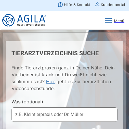
AGILA Kunden-App
Ansehen
×
AGILA Haustierversicherung AG
Gratis - Im Play Store laden
TIERARZTVERZEICHNIS SUCHE
Finde Tierarztpraxen ganz in Deiner Nähe. Dein
Vierbeiner ist krank und Du weißt nicht, wie
schlimm es ist?
Hier
geht es zur tierärztlichen
Videosprechstunde.
Was
(optional)