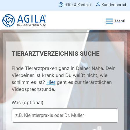
AGILA Kunden-App
Ansehen
×
AGILA Haustierversicherung AG
Gratis - Im Play Store laden
TIERARZTVERZEICHNIS SUCHE
Finde Tierarztpraxen ganz in Deiner Nähe. Dein
Vierbeiner ist krank und Du weißt nicht, wie
schlimm es ist?
Hier
geht es zur tierärztlichen
Videosprechstunde.
Was
(optional)