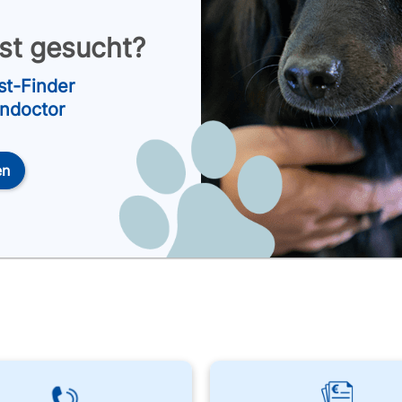
nst gesucht?
st-Finder
endoctor
en