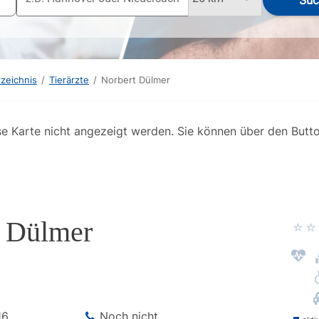
Suc
rzeichnis
/
Tierärzte
/
Norbert Dülmer
se Karte nicht angezeigt werden. Sie können über den Butt
t Dülmer
16
Noch nicht