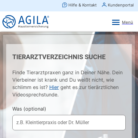
AGILA Kunden-App
Ansehen
×
AGILA Haustierversicherung AG
Gratis - Im Play Store laden
TIERARZTVERZEICHNIS SUCHE
Finde Tierarztpraxen ganz in Deiner Nähe. Dein
Vierbeiner ist krank und Du weißt nicht, wie
schlimm es ist?
Hier
geht es zur tierärztlichen
Videosprechstunde.
Was
(optional)