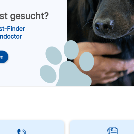
nst gesucht?
st-Finder
endoctor
en