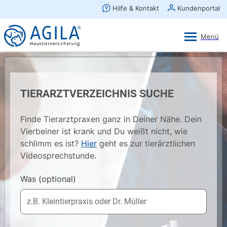
AGILA Kunden-App
Ansehen
×
AGILA Haustierversicherung AG
Gratis - Im Play Store laden
TIERARZTVERZEICHNIS SUCHE
Finde Tierarztpraxen ganz in Deiner Nähe. Dein
Vierbeiner ist krank und Du weißt nicht, wie
schlimm es ist?
Hier
geht es zur tierärztlichen
Videosprechstunde.
Was
(optional)