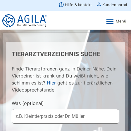
AGILA Kunden-App
Ansehen
×
AGILA Haustierversicherung AG
Gratis - Im Play Store laden
TIERARZTVERZEICHNIS SUCHE
Finde Tierarztpraxen ganz in Deiner Nähe. Dein
Vierbeiner ist krank und Du weißt nicht, wie
schlimm es ist?
Hier
geht es zur tierärztlichen
Videosprechstunde.
Was
(optional)