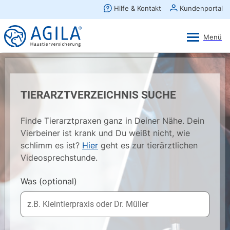
AGILA Kunden-App
Ansehen
×
AGILA Haustierversicherung AG
Gratis - Im Play Store laden
TIERARZTVERZEICHNIS SUCHE
Finde Tierarztpraxen ganz in Deiner Nähe. Dein
Vierbeiner ist krank und Du weißt nicht, wie
schlimm es ist?
Hier
geht es zur tierärztlichen
Videosprechstunde.
Was
(optional)