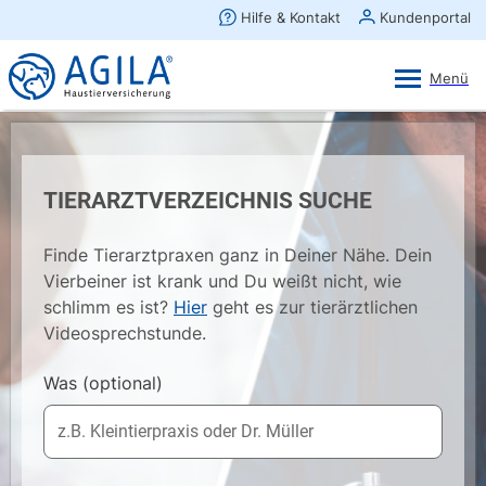
AGILA Kunden-App
Ansehen
×
AGILA Haustierversicherung AG
Gratis - Im Play Store laden
TIERARZTVERZEICHNIS SUCHE
Finde Tierarztpraxen ganz in Deiner Nähe. Dein
Vierbeiner ist krank und Du weißt nicht, wie
schlimm es ist?
Hier
geht es zur tierärztlichen
Videosprechstunde.
Was
(optional)