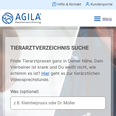
AGILA Kunden-App
Ansehen
×
AGILA Haustierversicherung AG
Gratis - Im Play Store laden
TIERARZTVERZEICHNIS SUCHE
Finde Tierarztpraxen ganz in Deiner Nähe. Dein
Vierbeiner ist krank und Du weißt nicht, wie
schlimm es ist?
Hier
geht es zur tierärztlichen
Videosprechstunde.
Was
(optional)