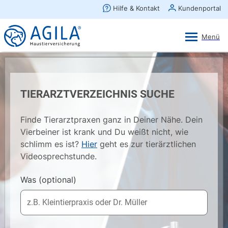
AGILA Kunden-App
Ansehen
×
AGILA Haustierversicherung AG
Gratis - Im Play Store laden
TIERARZTVERZEICHNIS SUCHE
Finde Tierarztpraxen ganz in Deiner Nähe. Dein
Vierbeiner ist krank und Du weißt nicht, wie
schlimm es ist?
Hier
geht es zur tierärztlichen
Videosprechstunde.
Was
(optional)