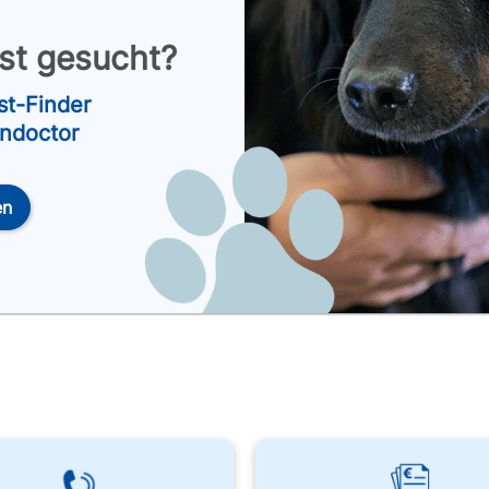
nst gesucht?
st-Finder
endoctor
en