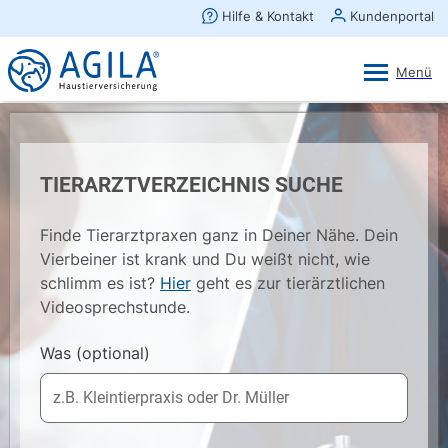
AGILA Kunden-App
Ansehen
×
AGILA Haustierversicherung AG
Gratis - Im Play Store laden
TIERARZTVERZEICHNIS SUCHE
Finde Tierarztpraxen ganz in Deiner Nähe. Dein
Vierbeiner ist krank und Du weißt nicht, wie
schlimm es ist?
Hier
geht es zur tierärztlichen
Videosprechstunde.
Was
(optional)