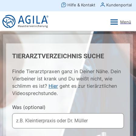
AGILA Kunden-App
Ansehen
×
AGILA Haustierversicherung AG
Gratis - Im Play Store laden
TIERARZTVERZEICHNIS SUCHE
Finde Tierarztpraxen ganz in Deiner Nähe. Dein
Vierbeiner ist krank und Du weißt nicht, wie
schlimm es ist?
Hier
geht es zur tierärztlichen
Videosprechstunde.
Was
(optional)