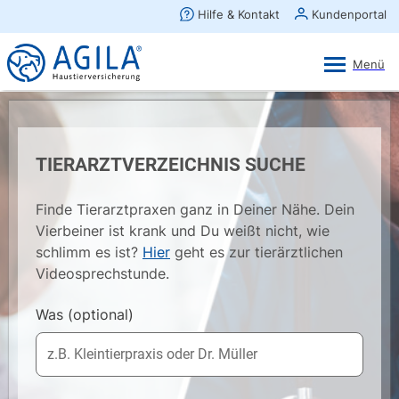
AGILA Kunden-App
Ansehen
×
AGILA Haustierversicherung AG
Gratis - Im Play Store laden
TIERARZTVERZEICHNIS SUCHE
Finde Tierarztpraxen ganz in Deiner Nähe. Dein
Vierbeiner ist krank und Du weißt nicht, wie
schlimm es ist?
Hier
geht es zur tierärztlichen
Videosprechstunde.
Was
(optional)