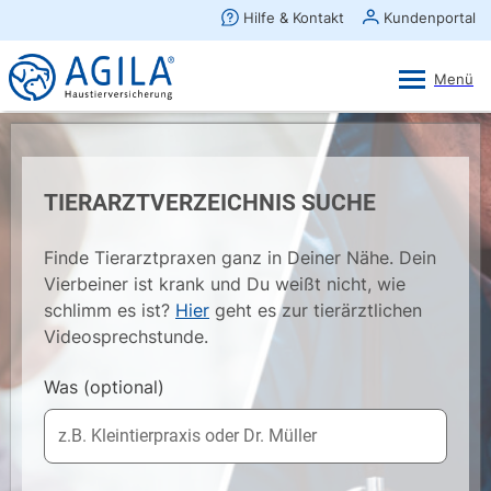
AGILA Kunden-App
Ansehen
×
AGILA Haustierversicherung AG
Gratis - Im Play Store laden
TIERARZTVERZEICHNIS SUCHE
Finde Tierarztpraxen ganz in Deiner Nähe. Dein
Vierbeiner ist krank und Du weißt nicht, wie
schlimm es ist?
Hier
geht es zur tierärztlichen
Videosprechstunde.
Was
(optional)