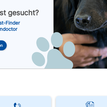
nst gesucht?
st-Finder
endoctor
en