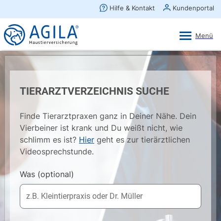
AGILA Kunden-App
Ansehen
×
AGILA Haustierversicherung AG
Gratis - Im Play Store laden
TIERARZTVERZEICHNIS SUCHE
Finde Tierarztpraxen ganz in Deiner Nähe. Dein
Vierbeiner ist krank und Du weißt nicht, wie
schlimm es ist?
Hier
geht es zur tierärztlichen
Videosprechstunde.
Was
(optional)