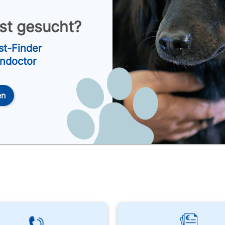
nst gesucht?
st-Finder
endoctor
en