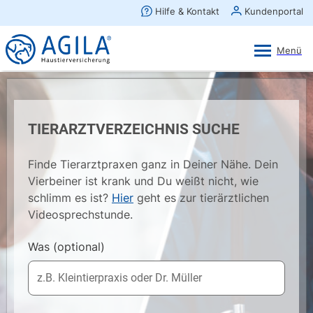
AGILA Kunden-App
Ansehen
×
AGILA Haustierversicherung AG
Gratis - Im Play Store laden
TIERARZTVERZEICHNIS SUCHE
Finde Tierarztpraxen ganz in Deiner Nähe. Dein
Vierbeiner ist krank und Du weißt nicht, wie
schlimm es ist?
Hier
geht es zur tierärztlichen
Videosprechstunde.
Was
(optional)