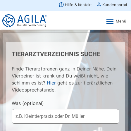
AGILA Kunden-App
Ansehen
×
AGILA Haustierversicherung AG
Gratis - Im Play Store laden
TIERARZTVERZEICHNIS SUCHE
Finde Tierarztpraxen ganz in Deiner Nähe. Dein
Vierbeiner ist krank und Du weißt nicht, wie
schlimm es ist?
Hier
geht es zur tierärztlichen
Videosprechstunde.
Was
(optional)