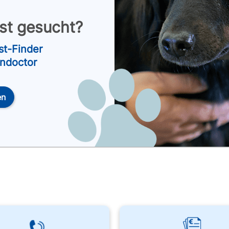
nst gesucht?
st-Finder
endoctor
en