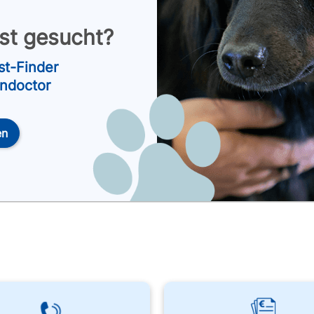
nst gesucht?
st-Finder
endoctor
en