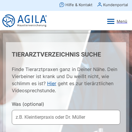
AGILA Kunden-App
Ansehen
×
AGILA Haustierversicherung AG
Gratis - Im Play Store laden
TIERARZTVERZEICHNIS SUCHE
Finde Tierarztpraxen ganz in Deiner Nähe. Dein
Vierbeiner ist krank und Du weißt nicht, wie
schlimm es ist?
Hier
geht es zur tierärztlichen
Videosprechstunde.
Was
(optional)