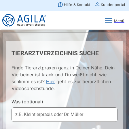
AGILA Kunden-App
Ansehen
×
AGILA Haustierversicherung AG
Gratis - Im Play Store laden
TIERARZTVERZEICHNIS SUCHE
Finde Tierarztpraxen ganz in Deiner Nähe. Dein
Vierbeiner ist krank und Du weißt nicht, wie
schlimm es ist?
Hier
geht es zur tierärztlichen
Videosprechstunde.
Was
(optional)