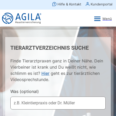
AGILA Kunden-App
Ansehen
×
AGILA Haustierversicherung AG
Gratis - Im Play Store laden
TIERARZTVERZEICHNIS SUCHE
Finde Tierarztpraxen ganz in Deiner Nähe. Dein
Vierbeiner ist krank und Du weißt nicht, wie
schlimm es ist?
Hier
geht es zur tierärztlichen
Videosprechstunde.
Was
(optional)