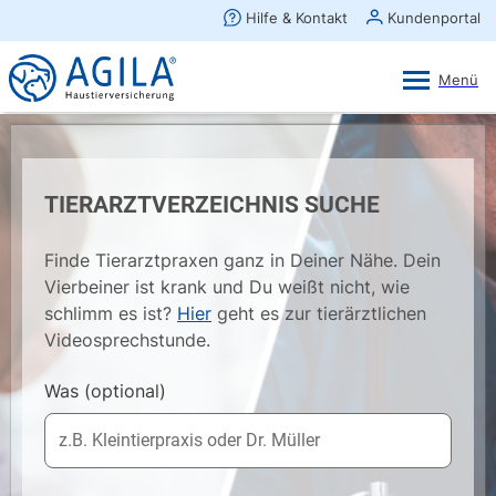
AGILA Kunden-App
Ansehen
×
AGILA Haustierversicherung AG
Gratis - Im Play Store laden
TIERARZTVERZEICHNIS SUCHE
Finde Tierarztpraxen ganz in Deiner Nähe. Dein
Vierbeiner ist krank und Du weißt nicht, wie
schlimm es ist?
Hier
geht es zur tierärztlichen
Videosprechstunde.
Was
(optional)