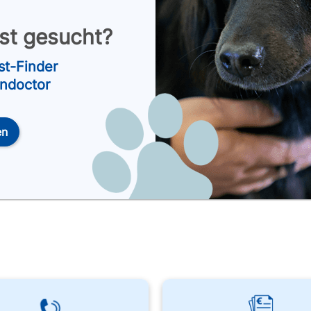
nst gesucht?
st-Finder
endoctor
en