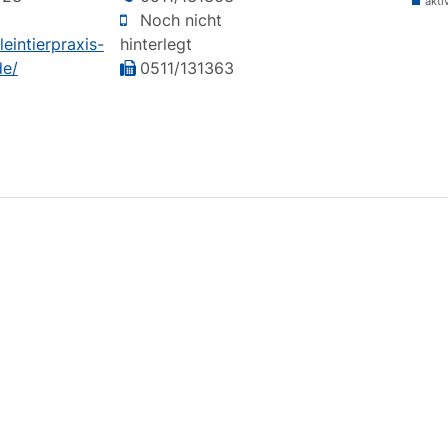
akti
Noch nicht
eintierpraxis-
hinterlegt
de/
0511/131363