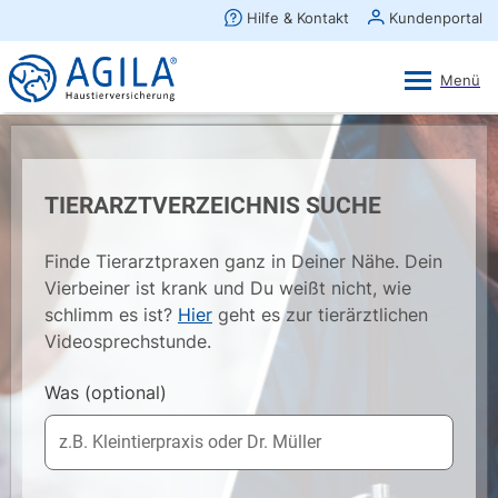
AGILA Kunden-App
Ansehen
×
AGILA Haustierversicherung AG
Gratis - Im Play Store laden
TIERARZTVERZEICHNIS SUCHE
Finde Tierarztpraxen ganz in Deiner Nähe. Dein
Vierbeiner ist krank und Du weißt nicht, wie
schlimm es ist?
Hier
geht es zur tierärztlichen
Videosprechstunde.
Was
(optional)