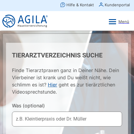
AGILA Kunden-App
Ansehen
×
AGILA Haustierversicherung AG
Gratis - Im Play Store laden
TIERARZTVERZEICHNIS SUCHE
Finde Tierarztpraxen ganz in Deiner Nähe. Dein
Vierbeiner ist krank und Du weißt nicht, wie
schlimm es ist?
Hier
geht es zur tierärztlichen
Videosprechstunde.
Was
(optional)