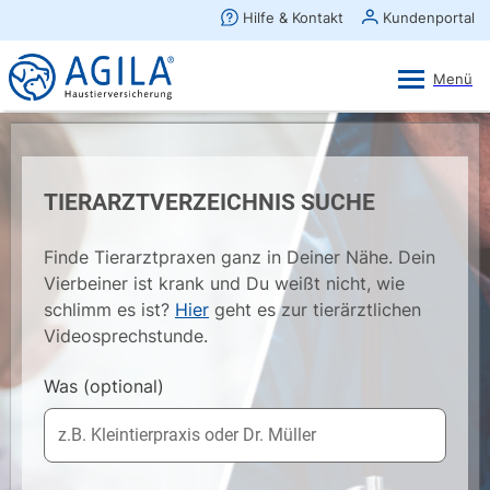
AGILA Kunden-App
Ansehen
×
AGILA Haustierversicherung AG
Gratis - Im Play Store laden
TIERARZTVERZEICHNIS SUCHE
Finde Tierarztpraxen ganz in Deiner Nähe. Dein
Vierbeiner ist krank und Du weißt nicht, wie
schlimm es ist?
Hier
geht es zur tierärztlichen
Videosprechstunde.
Was
(optional)