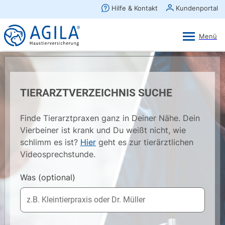
AGILA Kunden-App
Ansehen
×
AGILA Haustierversicherung AG
Gratis - Im Play Store laden
TIERARZTVERZEICHNIS SUCHE
Finde Tierarztpraxen ganz in Deiner Nähe. Dein
Vierbeiner ist krank und Du weißt nicht, wie
schlimm es ist?
Hier
geht es zur tierärztlichen
Videosprechstunde.
Was
(optional)