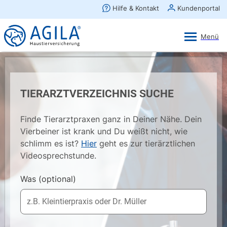
AGILA Kunden-App
Ansehen
×
AGILA Haustierversicherung AG
Gratis - Im Play Store laden
TIERARZTVERZEICHNIS SUCHE
Finde Tierarztpraxen ganz in Deiner Nähe. Dein
Vierbeiner ist krank und Du weißt nicht, wie
schlimm es ist?
Hier
geht es zur tierärztlichen
Videosprechstunde.
Was
(optional)