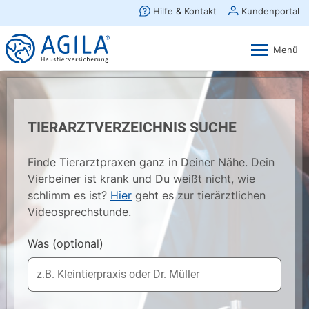
AGILA Kunden-App
Ansehen
×
AGILA Haustierversicherung AG
Gratis - Im Play Store laden
TIERARZTVERZEICHNIS SUCHE
Finde Tierarztpraxen ganz in Deiner Nähe. Dein
Vierbeiner ist krank und Du weißt nicht, wie
schlimm es ist?
Hier
geht es zur tierärztlichen
Videosprechstunde.
Was
(optional)