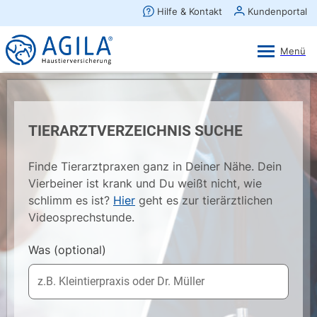
AGILA Kunden-App
Ansehen
×
AGILA Haustierversicherung AG
Gratis - Im Play Store laden
TIERARZTVERZEICHNIS SUCHE
Finde Tierarztpraxen ganz in Deiner Nähe. Dein
Vierbeiner ist krank und Du weißt nicht, wie
schlimm es ist?
Hier
geht es zur tierärztlichen
Videosprechstunde.
Was
(optional)