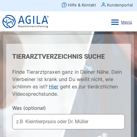
AGILA Kunden-App
Ansehen
×
AGILA Haustierversicherung AG
Gratis - Im Play Store laden
TIERARZTVERZEICHNIS SUCHE
Finde Tierarztpraxen ganz in Deiner Nähe. Dein
Vierbeiner ist krank und Du weißt nicht, wie
schlimm es ist?
Hier
geht es zur tierärztlichen
Videosprechstunde.
Was
(optional)