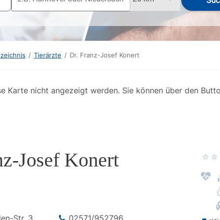
Suc
rzeichnis
/
Tierärzte
/
Dr. Franz-Josef Konert
se Karte nicht angezeigt werden. Sie können über den Butt
nz-Josef Konert
len-Str.
3
02571/952796