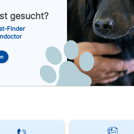
nst gesucht?
st-Finder
endoctor
en