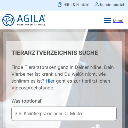
AGILA Kunden-App
Ansehen
×
AGILA Haustierversicherung AG
Gratis - Im Play Store laden
TIERARZTVERZEICHNIS SUCHE
Finde Tierarztpraxen ganz in Deiner Nähe. Dein
Vierbeiner ist krank und Du weißt nicht, wie
schlimm es ist?
Hier
geht es zur tierärztlichen
Videosprechstunde.
Was
(optional)