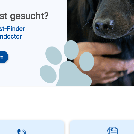
nst gesucht?
st-Finder
endoctor
en