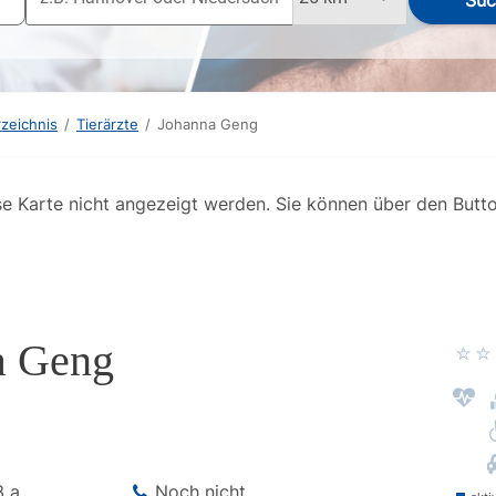
Suc
rzeichnis
/
Tierärzte
/
Johanna Geng
se Karte nicht angezeigt werden. Sie können über den Butt
a Geng
3 a
Noch nicht