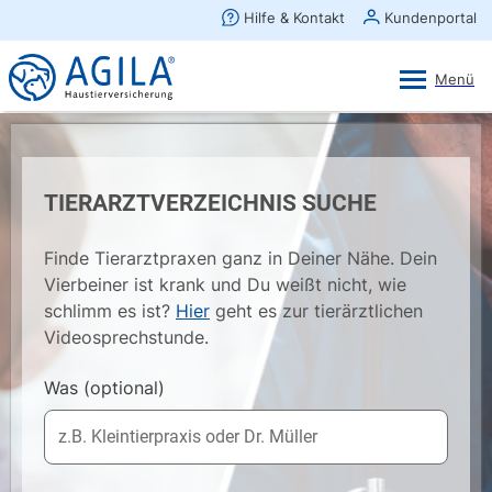
AGILA Kunden-App
Ansehen
×
AGILA Haustierversicherung AG
Gratis - Im Play Store laden
TIERARZTVERZEICHNIS SUCHE
Finde Tierarztpraxen ganz in Deiner Nähe. Dein
Vierbeiner ist krank und Du weißt nicht, wie
schlimm es ist?
Hier
geht es zur tierärztlichen
Videosprechstunde.
Was
(optional)