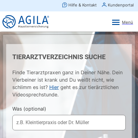
AGILA Kunden-App
Ansehen
×
AGILA Haustierversicherung AG
Gratis - Im Play Store laden
TIERARZTVERZEICHNIS SUCHE
Finde Tierarztpraxen ganz in Deiner Nähe. Dein
Vierbeiner ist krank und Du weißt nicht, wie
schlimm es ist?
Hier
geht es zur tierärztlichen
Videosprechstunde.
Was
(optional)