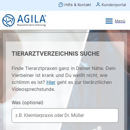
AGILA Kunden-App
Ansehen
×
AGILA Haustierversicherung AG
Gratis - Im Play Store laden
TIERARZTVERZEICHNIS SUCHE
Finde Tierarztpraxen ganz in Deiner Nähe. Dein
Vierbeiner ist krank und Du weißt nicht, wie
schlimm es ist?
Hier
geht es zur tierärztlichen
Videosprechstunde.
Was
(optional)